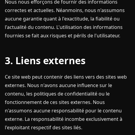
Nous nous efforçons de fournir des informations
correctes et actuelles. Néanmoins, nous n'assumons
aucune garantie quant à l'exactitude, la fiabilité ou
l'actualité du contenu. L'utilisation des informations
fournies se fait aux risques et périls de l'utilisateur.
3. Liens externes
Ce site web peut contenir des liens vers des sites web
externes. Nous n'avons aucune influence sur le
contenu, les politiques de confidentialité ou le
fonctionnement de ces sites externes. Nous
n'assumons aucune responsabilité pour le contenu
externe. La responsabilité incombe exclusivement à
l'exploitant respectif des sites liés.