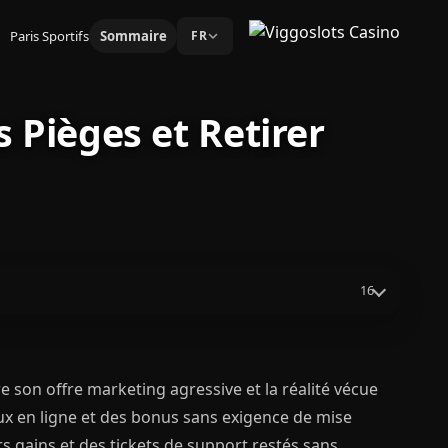
Paris Sportifs
Sommaire
FR
 Pièges et Retirer
16
e son offre marketing agressive et la réalité vécue
eux en ligne et des bonus sans exigence de mise
urs gains et des tickets de support restés sans