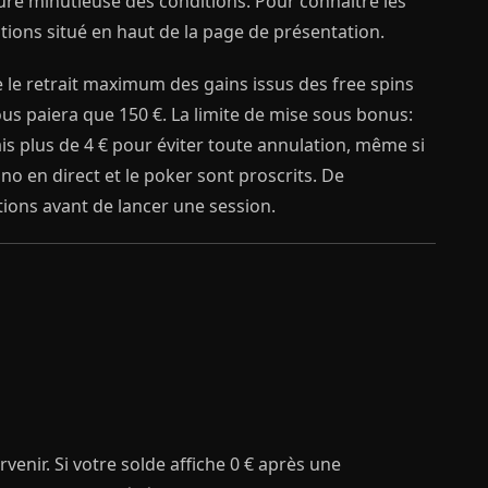
cture minutieuse des conditions. Pour connaître les
tions situé en haut de la page de présentation.
ue le retrait maximum des gains issus des free spins
ous paiera que 150 €. La limite de mise sous bonus:
s plus de 4 € pour éviter toute annulation, même si
no en direct et le poker sont proscrits. De
tions avant de lancer une session.
enir. Si votre solde affiche 0 € après une