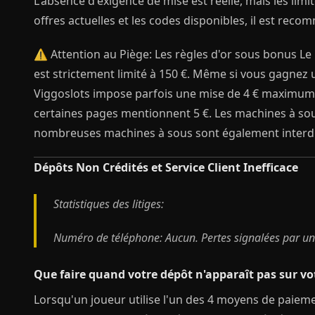
L'absence d'exigence de mise est réelle, mais les lim
offres actuelles et les codes disponibles, il est re
⚠️ Attention au Piège: Les règles d'or sous bonus Le p
est strictement limité à 150 €. Même si vous gagnez u
Viggoslots impose parfois une mise de 4 € maximum s
certaines pages mentionnent 5 €. Les machines à sous 
nombreuses machines à sous sont également interdites,
Dépôts Non Crédités et Service Client Inefficace
Statistiques des litiges:
Numéro de téléphone: Aucun. Pertes signalées par un j
Que faire quand votre dépôt n'apparaît pas sur v
Lorsqu'un joueur utilise l'un des 4 moyens de paiemen