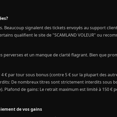
ées?
és. Beaucoup signalent des tickets envoyés au support client
ue certains qualifient le site de "SCAMLAND VOLEUR" ou rec
us perverses et un manque de clarté flagrant. Bien que pro
€ par tour sous bonus (contre 5 € sur la plupart des autres
erdits: De nombreux titres sont strictement interdits sous bo
ne). Plafond de gains: Le retrait maximum est limité à 150 € 
paiement de vos gains