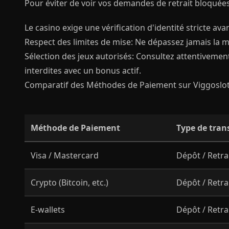
Pour éviter de voir vos demandes de retrait bloquées,
Le casino exige une vérification d'identité stricte ava
Respect des limites de mise: Ne dépassez jamais la m
Sélection des jeux autorisés: Consultez attentivemen
interdites avec un bonus actif.
Comparatif des Méthodes de Paiement sur Viggoslot
Méthode de Paiement
Type de tran
Visa / Mastercard
Dépôt / Retra
Crypto (Bitcoin, etc.)
Dépôt / Retra
E-wallets
Dépôt / Retra