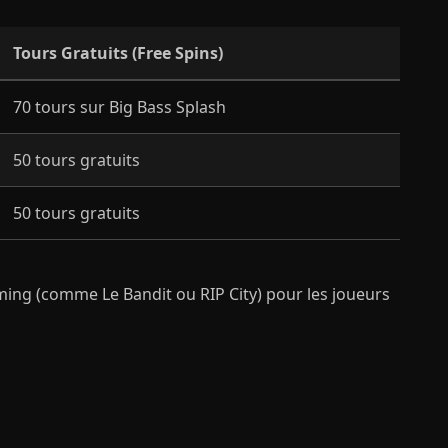
Tours Gratuits (Free Spins)
70 tours sur Big Bass Splash
50 tours gratuits
50 tours gratuits
ming (comme Le Bandit ou RIP City) pour les joueurs