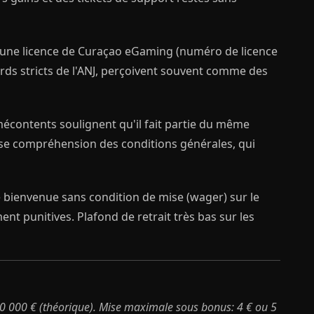
us une licence de Curaçao eGaming (numéro de licence
dards stricts de l'ANJ, perçoivent souvent comme des
mécontents soulignent qu'il fait partie du même
ise compréhension des conditions générales, qui
 bienvenue sans condition de mise (wager) sur le
 punitives. Plafond de retrait très bas sur les
0 000 € (théorique). Mise maximale sous bonus: 4 € ou 5