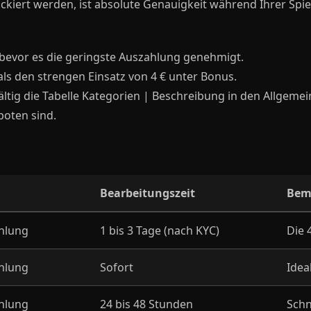
ert werden, ist absolute Genauigkeit während Ihrer Spielsi
 bevor es die geringste Auszahlung genehmigt.
als den strengen Einsatz von 4 € unter Bonus.
fältig die Tabelle Kategorien | Beschreibung in den Allge
boten sind.
Bearbeitungszeit
Bem
ahlung
1 bis 3 Tage (nach KYC)
Die 
ahlung
Sofort
Idea
ahlung
24 bis 48 Stunden
Schn