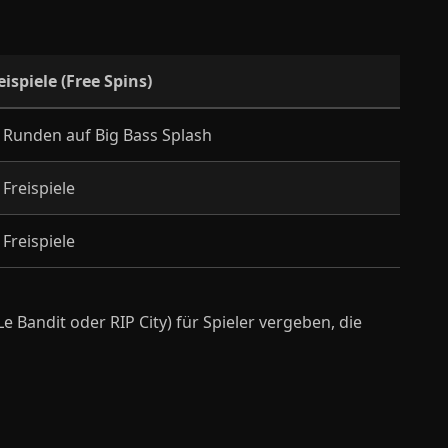
eispiele (Free Spins)
 Runden auf Big Bass Splash
 Freispiele
 Freispiele
 Bandit oder RIP City) für Spieler vergeben, die