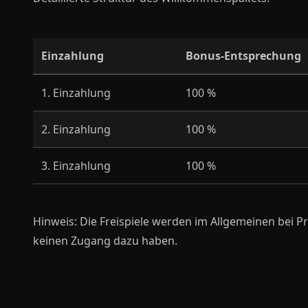
Einzahlung
Bonus-Entsprechung
1. Einzahlung
100 %
2. Einzahlung
100 %
3. Einzahlung
100 %
Hinweis: Die Freispiele werden im Allgemeinen bei Pr
keinen Zugang dazu haben.