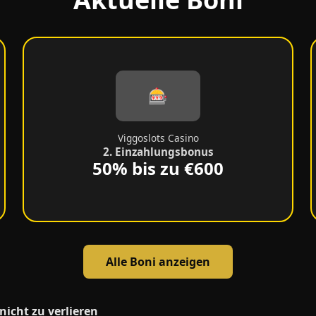
🎰
Viggoslots Casino
2. Einzahlungsbonus
50% bis zu €600
Alle Boni anzeigen
nicht zu verlieren