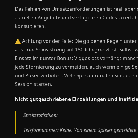
Das Fehlen von Umsatzanforderungen ist real, aber
aktuellen Angebote und verfügbaren Codes zu erfahr
konsultieren.
⚠️ Achtung vor der Falle: Die goldenen Regeln unte
aus Free Spins streng auf 150 € begrenzt ist. Selbst 
Einsatzlimit unter Bonus: Viggoslots verhängt manch
jede Stornierung zu vermeiden, auch wenn einige Sei
und Poker verboten. Viele Spielautomaten sind ebenf
Session starten.
Nicht gutgeschriebene Einzahlungen und ineffizi
Streitstatistiken:
Telefonnummer: Keine. Von einem Spieler gemeldete V