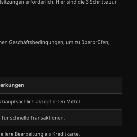
tzungen erforderlich. Hier sind die 3 Schritte zur
meinen Geschäftsbedingungen, um zu überprüfen,
erkungen
4 hauptsächlich akzeptierten Mittel.
l für schnelle Transaktionen.
ellere Bearbeitung als Kreditkarte.