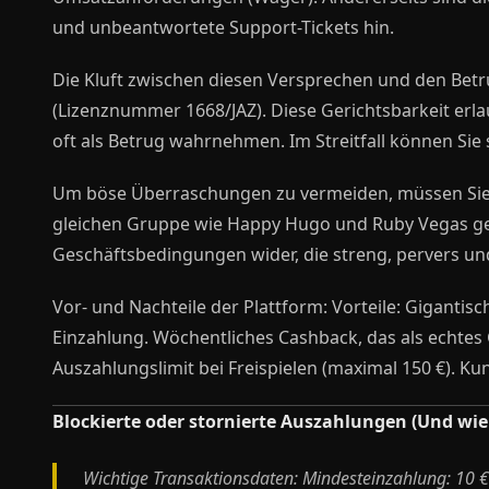
und unbeantwortete Support-Tickets hin.
Die Kluft zwischen diesen Versprechen und den Betr
(Lizenznummer 1668/JAZ). Diese Gerichtsbarkeit erlaub
oft als Betrug wahrnehmen. Im Streitfall können Sie
Um böse Überraschungen zu vermeiden, müssen Sie s
gleichen Gruppe wie Happy Hugo und Ruby Vegas gehör
Geschäftsbedingungen wider, die streng, pervers 
Vor- und Nachteile der Plattform: Vorteile: Gigant
Einzahlung. Wöchentliches Cashback, das als echtes
Auszahlungslimit bei Freispielen (maximal 150 €).
Blockierte oder stornierte Auszahlungen (Und wie 
Wichtige Transaktionsdaten: Mindesteinzahlung: 10 €